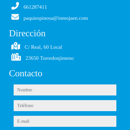
661287411
paquiespinosa@inmojaen.com
Dirección
C/ Real, 60 Local
23650 Torredonjimeno
Contacto
nombre
teléfono
e-mail