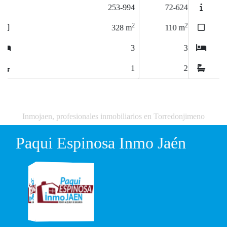
72-624
2
110
m
3
2
Inmojaen, profesionales inmobiliarios en Torredonjimeno
Paqui Espinosa Inmo Jaén