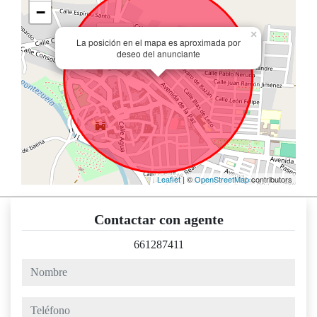
−
×
La posición en el mapa es aproximada por
deseo del anunciante
Leaflet
| ©
OpenStreetMap
contributors
Contactar con agente
661287411
nombre
teléfono