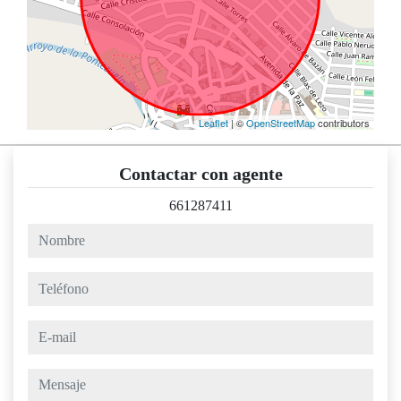
Leaflet
| ©
OpenStreetMap
contributors
Contactar con agente
661287411
nombre
teléfono
e-mail
mensaje