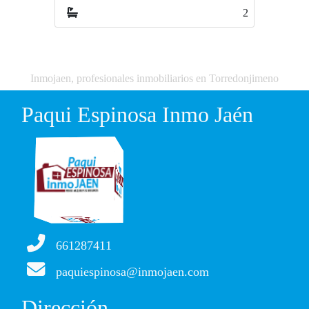
2
2
Inmojaen, profesionales inmobiliarios en Torredonjimeno
Paqui Espinosa Inmo Jaén
661287411
paquiespinosa@inmojaen.com
Dirección