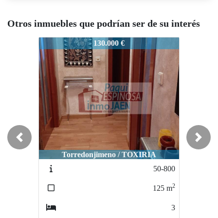
Otros inmuebles que podrían ser de su interés
225-966
225-966
22
130.000 €
110.000 €
Previous
Next
Torredonjimeno / TOXIRIA
Torredonjimeno / TORREDONJIMENO
To
50-800
18-720
2
2
125
m
170
m
3
6