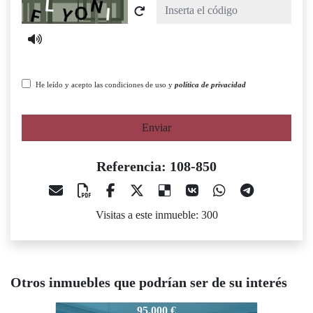
Captcha
He leído y acepto las condiciones de uso y
política de privacidad
Enviar
Referencia: 108-850
Visitas a este inmueble: 300
Otros inmuebles que podrían ser de su interés
108-850
108-850
108-850
95.000 €
110.000 €