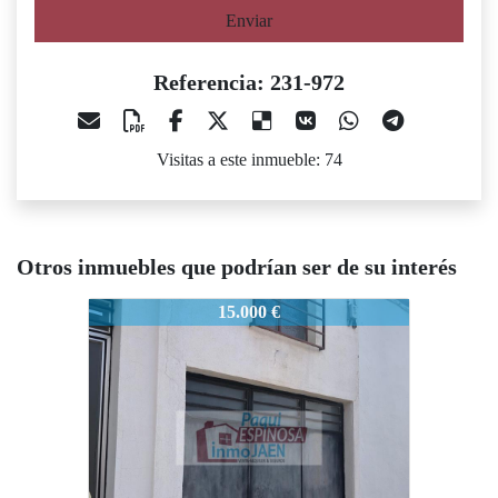
Enviar
Referencia: 231-972
Visitas a este inmueble: 74
Otros inmuebles que podrían ser de su interés
231-972
231-972
2
15.000 €
27.000 €