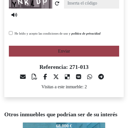
Captcha
He leído y acepto las condiciones de uso y
política de privacidad
Enviar
Referencia: 271-013
Visitas a este inmueble: 2
Otros inmuebles que podrían ser de su interés
71-013
271-013
271-013
68.000 €
89.000 €