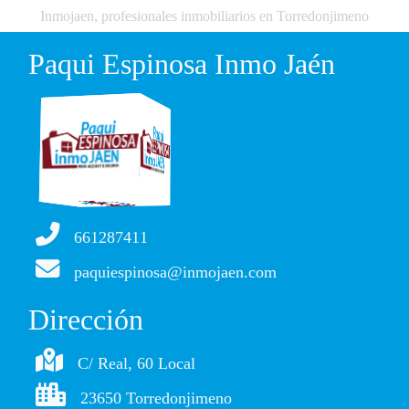
Inmojaen, profesionales inmobiliarios en Torredonjimeno
Paqui Espinosa Inmo Jaén
661287411
paquiespinosa@inmojaen.com
Dirección
C/ Real, 60 Local
23650 Torredonjimeno