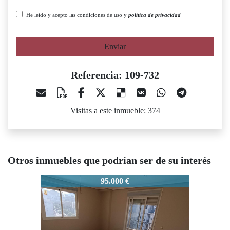
He leído y acepto las condiciones de uso y
política de privacidad
Enviar
Referencia: 109-732
Visitas a este inmueble: 374
Otros inmuebles que podrían ser de su interés
109-732
109-732
10
95.000 €
110.000 €